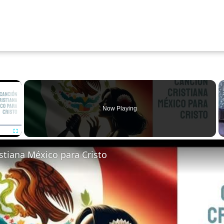
×
Now Playing
Fullscreen
stiana México para Cristo