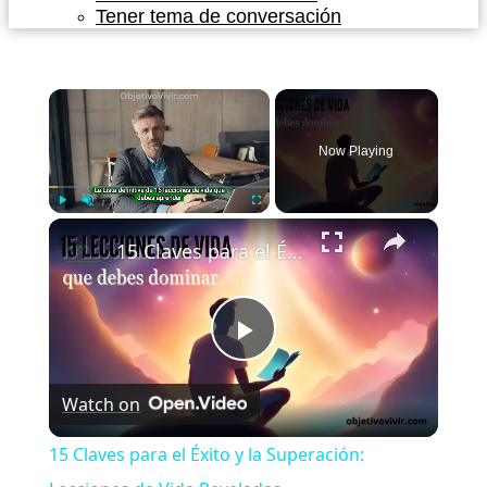
Tener tema de conversación
×
Now Playing
×
Play
Unmute
Fullscreen
15 Claves para el Éxito y la Superación: Lecciones de Vida Reveladas
Play
Watch on
Video
15 Claves para el Éxito y la Superación: