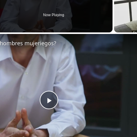
Now Playing
n
s hombres mujeriegos?
Play
Video