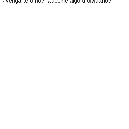
¿vengarte o no?, ¿decirle algo u olvidarlo?