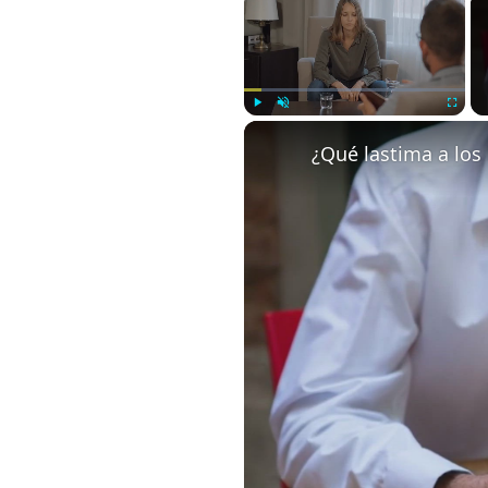
Play
Unmute
Fullscree
¿Qué lastima a lo