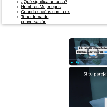
¿Qué significa un beso?
Hombres Mujeriegos
Cuando sueñas con tu ex
Tener tema de
conversación
Video Player is l
Play
Unmute
Si tu parej