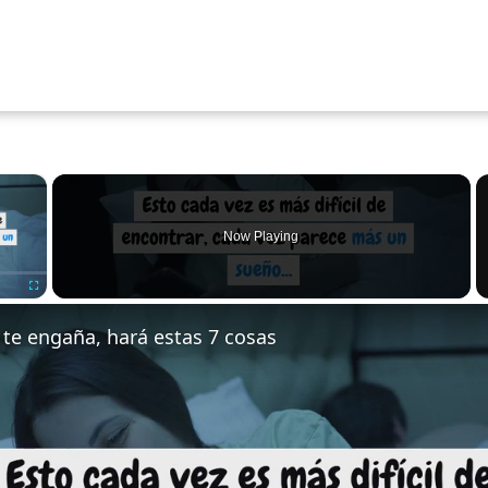
×
oading.
Now Playing
Fullscreen
a te engaña, hará estas 7 cosas