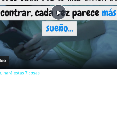
Play
Video
a, hará estas 7 cosas