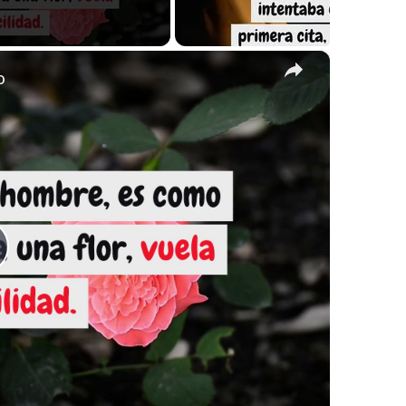
×
o
lay
ideo