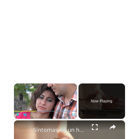
×
Now Playing
×
Play
Unmute
Fullscreen
Síntomas de un hombre mujeriego enamorado y cómo dominar su mente