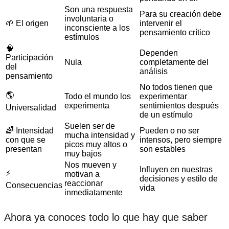
Son una respuesta
Para su creación debe
involuntaria o
🌱 El origen
intervenir el
inconsciente a los
pensamiento crítico
estímulos
🧠
Dependen
Participación
Nula
completamente del
del
análisis
pensamiento
No todos tienen que
🌎
Todo el mundo los
experimentar
experimenta
sentimientos después
Universalidad
de un estímulo
Suelen ser de
🌈 Intensidad
Pueden o no ser
mucha intensidad y
con que se
intensos, pero siempre
picos muy altos o
presentan
son estables
muy bajos
Nos mueven y
Influyen en nuestras
⚡️
motivan a
decisiones y estilo de
reaccionar
Consecuencias
vida
inmediatamente
Ahora ya conoces todo lo que hay que saber