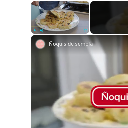
×
Play
Unmute
Fullscreen
Ñoquis de semola