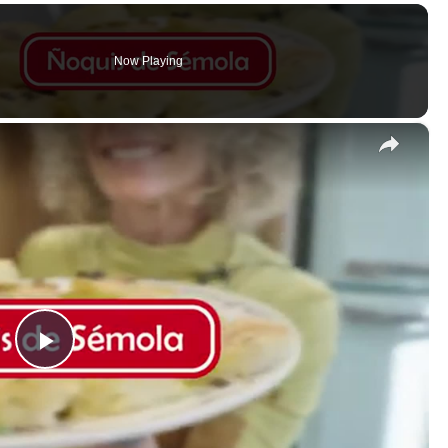
Now Playing
×
P
l