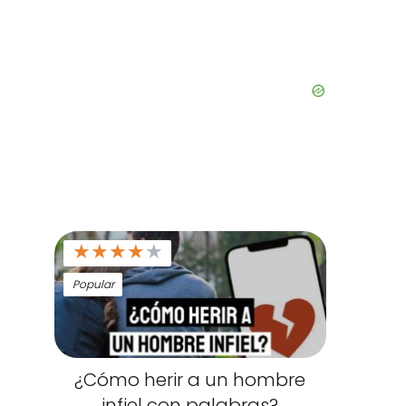
★
★
★
★
★
Popular
¿Cómo herir a un hombre
infiel con palabras?