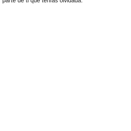
parte de ti que tenías olvidada.