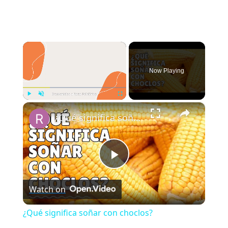
×
Now Playing
×
Play
Unmute
Fullscreen
¿Qué significa soñar con choclos?
Play
Watch on
Video
¿Qué significa soñar con choclos?