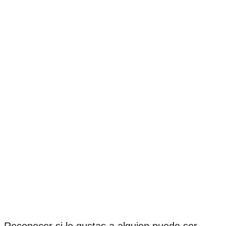
Reconocer si le gustas a alguien puede ser