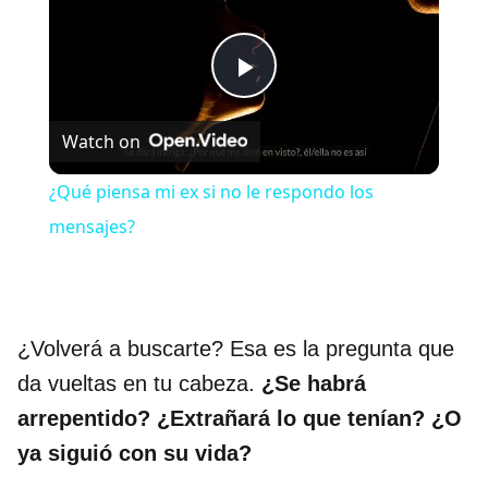
P
Watch on
l
¿Qué piensa mi ex si no le respondo los
a
mensajes?
y
¿Volverá a buscarte? Esa es la pregunta que
V
da vueltas en tu cabeza.
¿Se habrá
i
arrepentido? ¿Extrañará lo que tenían? ¿O
ya siguió con su vida?