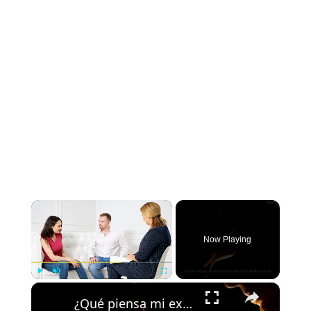
×
Now Playing
×
Play
Unmute
Fullscreen
¿Qué piensa mi ex si no le respondo los mensajes?