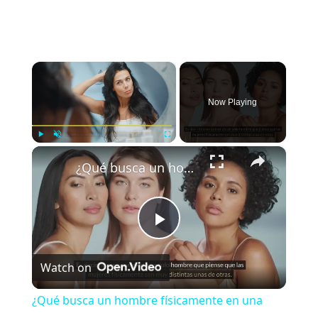
×
Now Playing
×
Play
Unmute
Fullscreen
¿Qué busca un hombre físicamente en una mujer?
P
Watch on
l
¿Qué busca un hombre físicamente en una