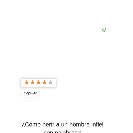
★
★
★
★
★
Popular
¿Cómo herir a un hombre infiel
con palabras?