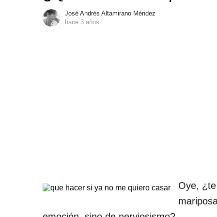
José Andrés Altamirano Méndez
hace 3 años
Oye, ¿te
mariposa
emoción, sino de nerviosismo?