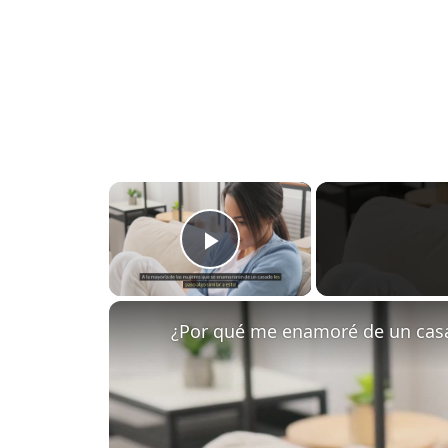
×
Play Video
¿Por qué me enamoré de un cas