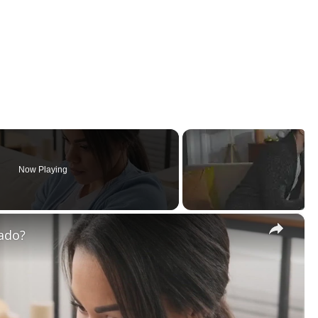
Now Playing
×
ado?