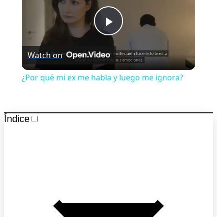
Play
Watch on
Video
¿Por qué mi ex me habla y luego me ignora?
Índice