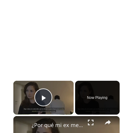
×
Now Playing
Play Video
×
¿Por qué mi ex me habla y luego me ignora?