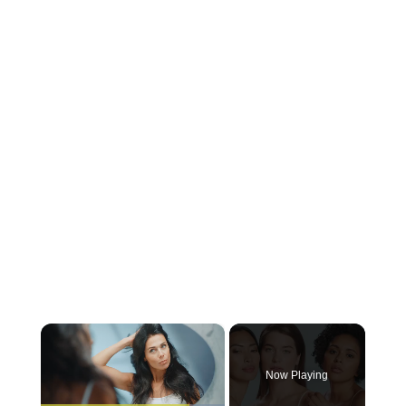
×
Now Playing