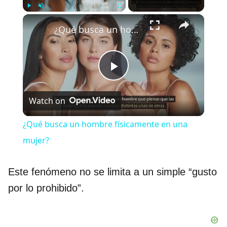
×
Play
Unmute
Fullscreen
¿Qué busca un hombre físicamente en una mujer?
P
Watch on
l
¿Qué busca un hombre físicamente en una
a
mujer?
y
Este fenómeno no se limita a un simple “gusto
por lo prohibido”.
V