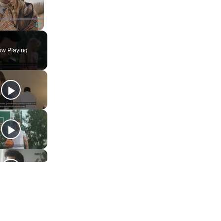
ute
Fullscreen
w Playing