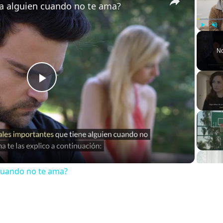
 alguien cuando no te ama?
Play
Unm
No
Play
Video
cuando no te ama?