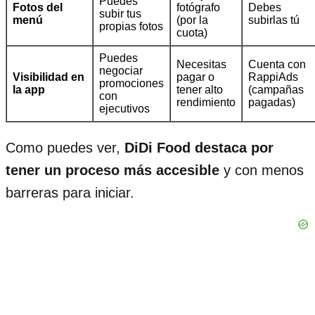
Puedes
Fotos del
fotógrafo
Debes
subir tus
menú
(por la
subirlas tú
propias fotos
cuota)
Puedes
Necesitas
Cuenta con
negociar
Visibilidad en
pagar o
RappiAds
promociones
la app
tener alto
(campañas
con
rendimiento
pagadas)
ejecutivos
Como puedes ver,
DiDi Food destaca por
tener un proceso más accesible
y con menos
barreras para iniciar.