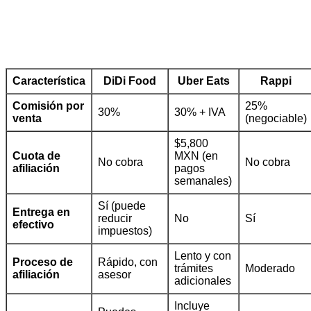
Característica
DiDi Food
Uber Eats
Rappi
Comisión por
25%
30%
30% + IVA
venta
(negociable)
$5,800
Cuota de
MXN (en
No cobra
No cobra
afiliación
pagos
semanales)
Sí (puede
Entrega en
reducir
No
Sí
efectivo
impuestos)
Lento y con
Proceso de
Rápido, con
trámites
Moderado
afiliación
asesor
adicionales
Incluye