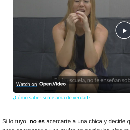
P
V
Watch on
¿Cómo saber si me ama de verdad?
Si lo tuyo,
no es
acercarte a una chica y decirle 