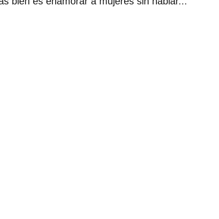
ás bien es enamorar a mujeres sin hablar...