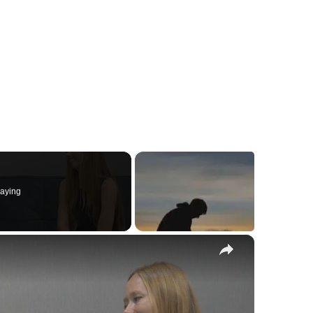
aying
×