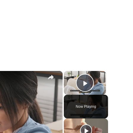
×
×
Play Video
Now Playing