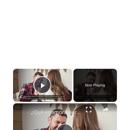
×
Now Playing
Play Video
×
¿Qué enamora perdidamente a un hombre?